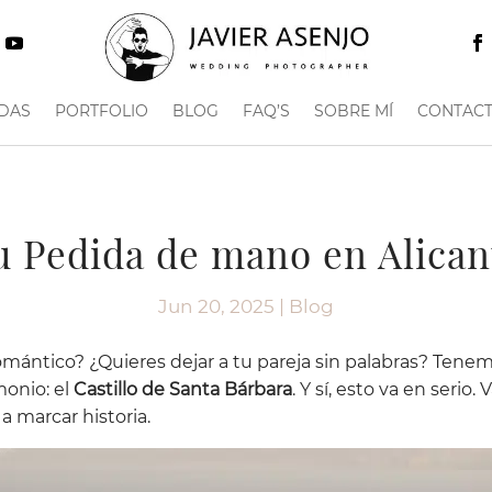
DAS
PORTFOLIO
BLOG
FAQ’S
SOBRE MÍ
CONTAC
u Pedida de mano en Alican
Jun 20, 2025
|
Blog
omántico? ¿Quieres dejar a tu pareja sin palabras? Tenem
monio: el
Castillo de Santa Bárbara
. Y sí, esto va en serio
 marcar historia.