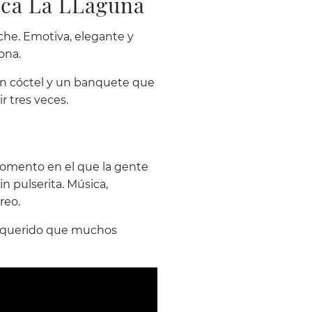
nca La LLaguna
lche. Emotiva, elegante y
ona.
un cóctel y un banquete que
r tres veces.
co momento en el que la gente
n pulserita. Música,
reo.
s querido que muchos