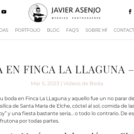
DAS
PORTFOLIO
BLOG
FAQ’S
SOBRE MÍ
CONTAC
 EN FINCA LA LLAGUNA 
Mar 5, 2023
|
Vídeos de Boda
su boda en Finca La LLaguna y aquello fue un no parar d
sílica de Santa María de Elche, cóctel al sol, comida de 
 hoy” y una fiesta bastante seria… o todo lo contrario. De
frutona por todas partes.