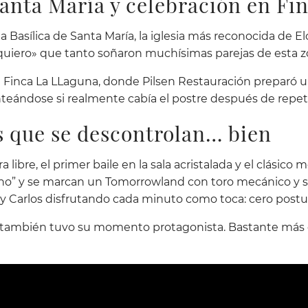
anta María y celebración en Fi
a Basílica de Santa María, la iglesia más reconocida de E
, quiero» que tanto soñaron muchísimas parejas de esta z
 Finca La LLaguna, donde Pilsen Restauración preparó 
teándose si realmente cabía el postre después de repeti
as que se descontrolan… bien
ra libre, el primer baile en la sala acristalada y el clási
cho” y se marcan un Tomorrowland con toro mecánico y si
a y Carlos disfrutando cada minuto como toca: cero postu
ijo) también tuvo su momento protagonista. Bastante má