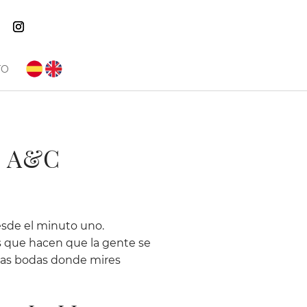
TO
– A&C
esde el minuto uno.
las que hacen que la gente se
 esas bodas donde mires