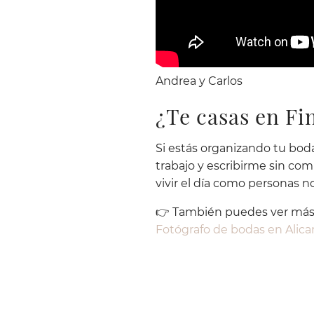
Andrea y Carlos
¿Te casas en F
Si estás organizando tu boda
trabajo y escribirme sin co
vivir el día como personas n
👉 También puedes ver más 
Fotógrafo
de bodas en
Alica